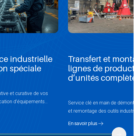
e industrielle
Transfert et mont
ion spéciale
lignes de product
d’unités complèt
ive et curative de vos
rication d’équipements
Service clé en main de démonta
et remontage des outils industrie
production.
En savoir plus