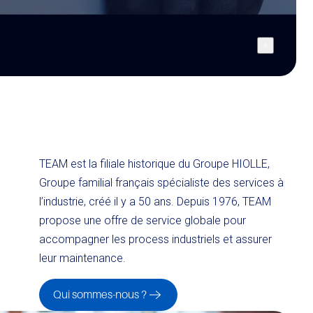
TEAM est la filiale historique du Groupe HIOLLE,
Groupe familial français spécialiste des services à
l’industrie, créé il y a 50 ans. Depuis 1976, TEAM
propose une offre de service globale pour
accompagner les process industriels et assurer
leur maintenance.
Qui sommes-nous ?