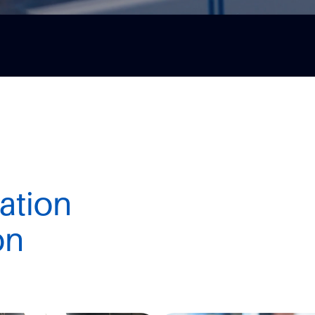
lation
on