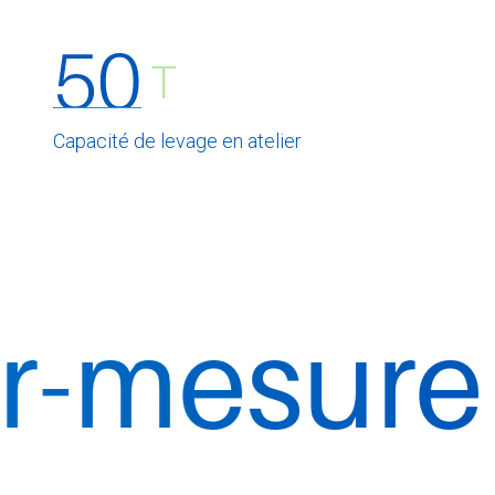
50
T
Capacité de levage en atelier
ure
Des o