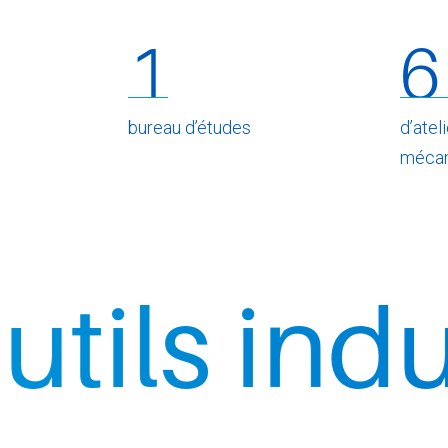
1
6
bureau d’études
d’atel
mécan
industrie