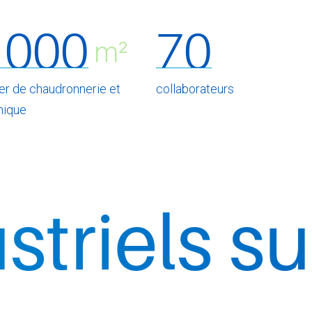
 000
70
m²
ier de chaudronnerie et
collaborateurs
ique
ls sur-mes