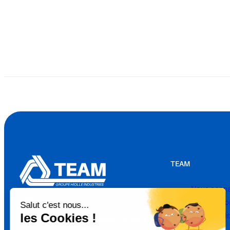
TEAM
Nous conna
TEAM fait partie du Groupe HIOLLE, Groupe familial
Nos solutio
français spécialiste des services à l’industrie, créé il y a
Nos actuali
50 ans. Depuis 1976, TEAM propose une offre de service
globale pour accompagner les process industriels et