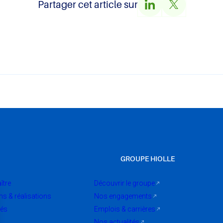
Partager cet article sur
GROUPE HIOLLE
ître
Découvrir le groupe
ns & réalisations
Nos engagements
tés
Emplois & carrières
Nos actualités